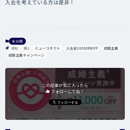
入会を考えている方は是非！
未分類
BIU
IBJ
ミューコネクト
入会金10000円OFF
成婚主義
成婚主義キャンペーン
この記事が気に入ったら
フォローしてね！